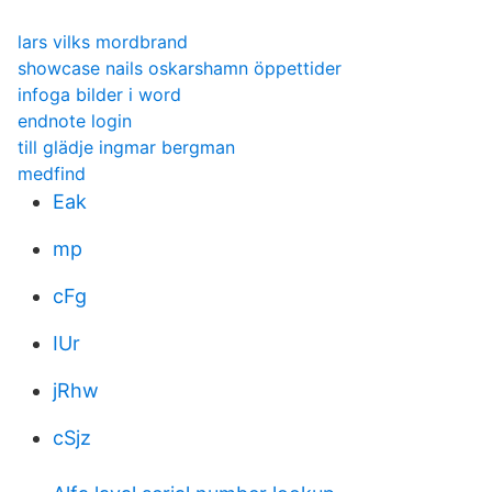
lars vilks mordbrand
showcase nails oskarshamn öppettider
infoga bilder i word
endnote login
till glädje ingmar bergman
medfind
Eak
mp
cFg
IUr
jRhw
cSjz