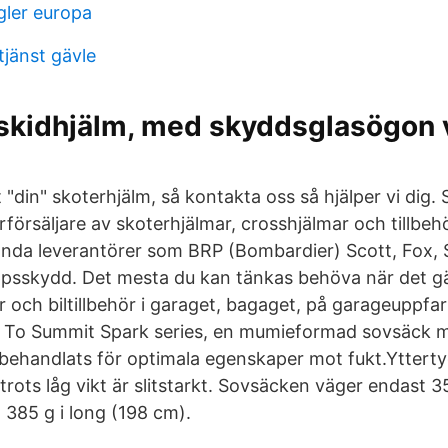
ler europa
jänst gävle
skidhjälm, med skyddsglasögon v
st "din" skoterhjälm, så kontakta oss så hjälper vi dig
försäljare av skoterhjälmar, crosshjälmar och tillbeh
ända leverantörer som BRP (Bombardier) Scott, Fox, S
psskydd. Det mesta du kan tänkas behöva när det gä
 och biltillbehör i garaget, bagaget, på garageuppfar
a To Summit Spark series, en mumieformad sovsäck m
ehandlats för optimala egenskaper mot fukt.Yttertyg
rots låg vikt är slitstarkt. Sovsäcken väger endast 3
 385 g i long (198 cm).