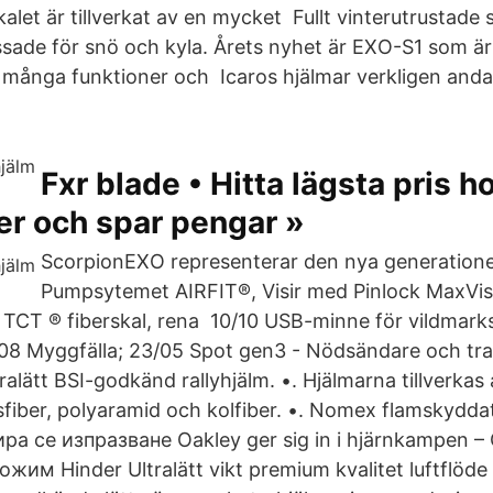
alet är tillverkat av en mycket Fullt vinterutrustade
ssade för snö och kyla. Årets nyhet är EXO-S1 som är 
många funktioner och Icaros hjälmar verkligen andas 
Fxr blade • Hitta lägsta pris h
er och spar pengar »
ScorpionEXO representerar den nya generatione
Pumpsytemet AIRFIT®, Visir med Pinlock MaxVisio
 TCT ® fiberskal, rena 10/10 USB-minne för vildmark
4/08 Myggfälla; 23/05 Spot gen3 - Nödsändare och tra
tralätt BSI-godkänd rallyhjälm. •. Hjälmarna tillverkas
sfiber, polyaramid och kolfiber. •. Nomex flamskydda
ра се изпразване Oakley ger sig in i hjärnkampen –
им Hinder Ultralätt vikt premium kvalitet luftflöde