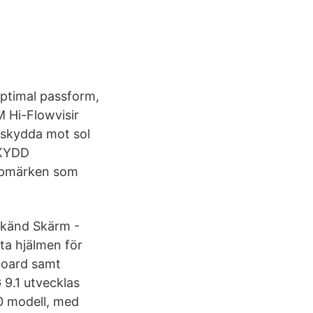
 optimal passform,
 Hi-Flowvisir
 skydda mot sol
SKYDD
oppmärken som
odkänd Skärm -
ta hjälmen för
eboard samt
G 9.1 utvecklas
0 modell, med