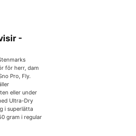
isir -
. Stenmarks
ör för herr, dam
no Pro, Fly.
ller
ten eller under
ed Ultra-Dry
 i superlätta
50 gram i regular