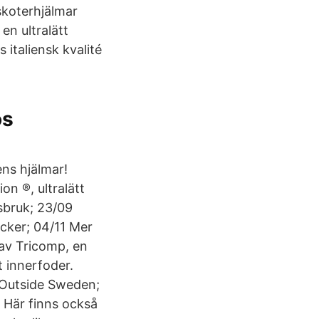
 skoterhjälmar
en ultralätt
italiensk kvalité
os
ns hjälmar!
n ®, ultralätt
sbruk; 23/09
cker; 04/11 Mer
 av Tricomp, en
t innerfoder.
 Outside Sweden;
 Här finns också