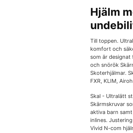
Hjälm m
undebil
Till toppen. Ultr
komfort och säk
som är designat 
och snörök Skär
Skoterhjälmar. S
FXR, KLIM, Airo
Skal - Ultralätt 
Skärmskruvar som
aktiva barn samt
inlines. Justerin
Vivid N-com hjäl