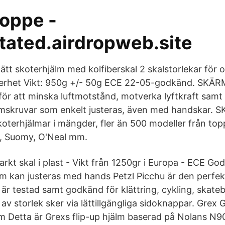
oppe -
itated.airdropweb.site
alätt skoterhjälm med kolfiberskal 2 skalstorlekar för
erhet Vikt: 950g +/- 50g ECE 22-05-godkänd. SKÄRM
för att minska luftmotstånd, motverka lyftkraft samt
mskruvar som enkelt justeras, även med handskar. 
koterhjälmar i mängder, fler än 500 modeller från t
h, Suomy, O'Neal mm.
starkt skal i plast - Vikt från 1250gr i Europa - ECE G
 kan justeras med hands Petzl Picchu är den perfek
 är testad samt godkänd för klättring, cykling, skat
g av storlek sker via lättillgängliga sidoknappar. Grex 
m Detta är Grexs flip-up hjälm baserad på Nolans N9