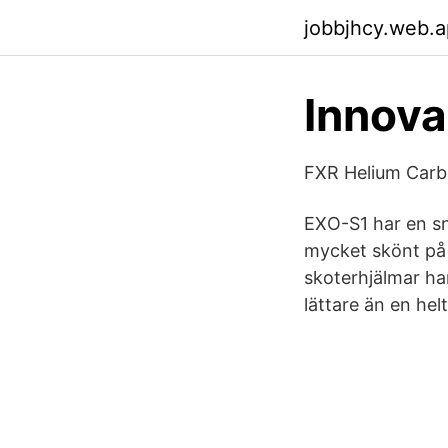
jobbjhcy.web.
Innova
FXR Helium Carb
EXO-S1 har en sny
mycket skönt på 
skoterhjälmar ha
lättare än en hel