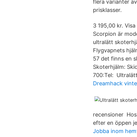
flera varianter 
prisklasser.
3 195,00 kr. Vis
Scorpion är mode
ultralätt skoterh
Flygvapnets hjälm
57 det finns en 
Skoterhjälm: Skid
700:Tel: Ultralät
Dreamhack vinte
recensioner Hos 
efter en öppen je
Jobba inom hemt