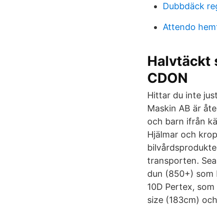
Dubbdäck reg
Attendo hemt
Halvtäckt 
CDON
Hittar du inte ju
Maskin AB är åter
och barn ifrån k
Hjälmar och krop
bilvårdsprodukter
transporten. Se
dun (850+) som b
10D Pertex, som t
size (183cm) och