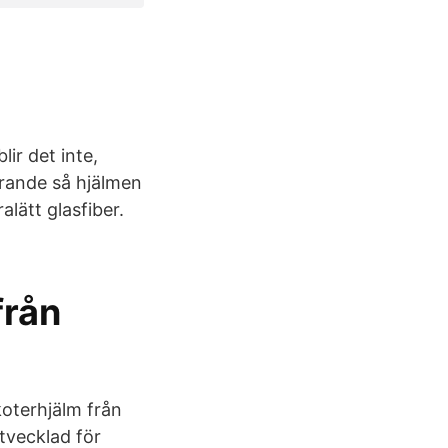
ir det inte,
örande så hjälmen
alätt glasfiber.
från
skoterhjälm från
tvecklad för