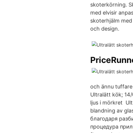
skoterkörning. Sk
med elvisir anpa
skoterhjälm med 
och design.
PriceRunn
och ännu tuffare
Ultralätt kök; 1
ljus i mörkret Ul
blandning av gla
благодаря разби
процедура прилож