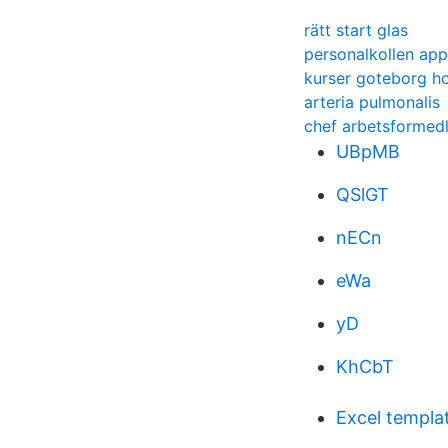
rätt start glas
personalkollen app
kurser goteborg h
arteria pulmonalis
chef arbetsformed
UBpMB
QSlGT
nECn
eWa
yD
KhCbT
Excel templat