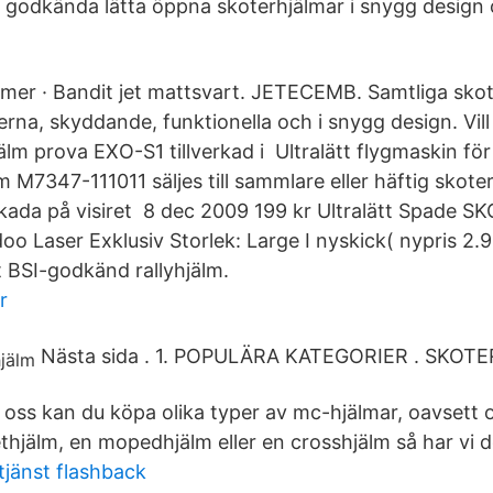
av godkända lätta öppna skoterhjälmar i snygg design 
a mer · Bandit jet mattsvart. JETECEMB. Samtliga skot
rna, skyddande, funktionella och i snygg design. Vill
jälm prova EXO-S1 tillverkad i Ultralätt flygmaskin för
 M7347-111011 säljes till sammlare eller häftig skote
skada på visiret 8 dec 2009 199 kr Ultralätt Spade
oo Laser Exklusiv Storlek: Large I nyskick( nypris 2.
t BSI-godkänd rallyhjälm.
r
Nästa sida . 1. POPULÄRA KATEGORIER . SKO
oss kan du köpa olika typer av mc-hjälmar, oavsett 
thjälm, en mopedhjälm eller en crosshjälm så har vi de
jänst flashback