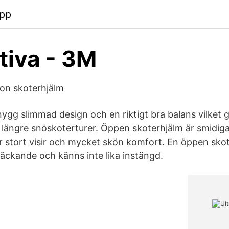
app
tiva - 3M
on skoterhjälm
gg slimmad design och en riktigt bra balans vilket gö
längre snöskoterturer. Öppen skoterhjälm är smidiga
r stort visir och mycket skön komfort. En öppen skot
täckande och känns inte lika instängd.