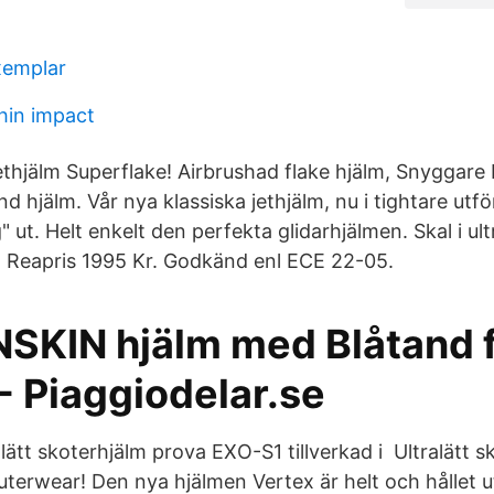
xemplar
hin impact
jälm Superflake! Airbrushad flake hjälm, Snyggare bl
 hjälm. Vår nya klassiska jethjälm, nu i tightare utf
g" ut. Helt enkelt den perfekta glidarhjälmen. Skal i ultr
, Reapris 1995 Kr. Godkänd enl ECE 22-05.
KIN hjälm med Blåtand 
- Piaggiodelar.se
ralätt skoterhjälm prova EXO-S1 tillverkad i Ultralätt 
erwear! Den nya hjälmen Vertex är helt och hållet u