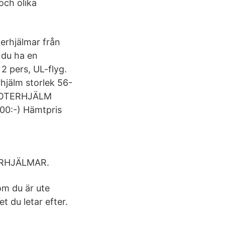
och olika
erhjälmar från
 du ha en
 2 pers, UL-flyg.
rhjälm storlek 56-
 SKOTERHJÄLM
900:-) Hämtpris
TERHJÄLMAR.
om du är ute
t du letar efter.