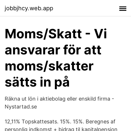
jobbjhcy.web.app
Moms/Skatt - Vi
ansvarar för att
moms/skatter
sätts in på
Räkna ut lön i aktiebolag eller enskild firma -
Nystartad.se
12,11% Topskattesats. 15%. 15%. Beregnes af
personlig indkomst + bidrag til kapitalpension