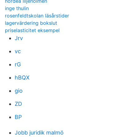
nordea liljeholmen
inge thulin
rosenfeldtskolan läsårstider
lagervärdering bokslut
priselasticitet eksempel
Jrv
vc
rG
hBQX
gio
ZD
BP
Jobb juridik malmö