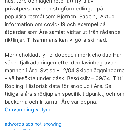
hus, torp och lägenheter att hyra av
privatpersoner och stugförmedlingar på
populära resmål som Björnen, Sadeln, Aktuell
information om covid-19 och exempel på
åtgärder som Åre samlat vidtar utifrån rådande
riktlinjer. Tillsammans kan vi göra skillnad.
Mörk chokladtryffel doppad i mörk choklad Här
söker fjällräddningen efter den lavinbegravde
mannen i Åre. Svt.se – 12/04 Skidanläggningarna
– välbesökta under påsk. Besöksliv – 09/04. Titti
Rodling Historisk data för snödjup i Åre. Se
tidigare års snödjup en specifik tidpunkt, och om
backarna och liftarna i Åre var öppna.
Omvandling volym
adwords ads not showing