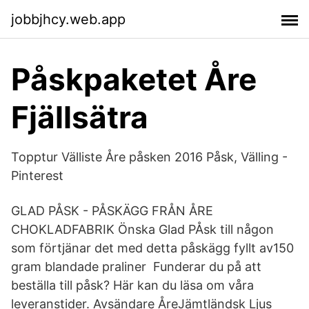
jobbjhcy.web.app
Påskpaketet Åre
Fjällsätra
Topptur Välliste Åre påsken 2016 Påsk, Välling -
Pinterest
GLAD PÅSK - PÅSKÄGG FRÅN ÅRE
CHOKLADFABRIK Önska Glad PÅsk till någon
som förtjänar det med detta påskägg fyllt av150
gram blandade praliner Funderar du på att
beställa till påsk? Här kan du läsa om våra
leveranstider. Avsändare ÅreJämtländsk Ljus