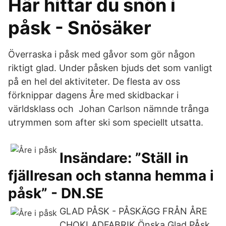
Här hittar du snön i
påsk - Snösäker
Överraska i påsk med gåvor som gör någon
riktigt glad. Under påsken bjuds det som vanligt
på en hel del aktiviteter. De flesta av oss
förknippar dagens Åre med skidbackar i
världsklass och Johan Carlson nämnde trånga
utrymmen som after ski som speciellt utsatta.
Insändare: ”Ställ in
fjällresan och stanna hemma i
påsk” - DN.SE
GLAD PÅSK - PÅSKÄGG FRÅN ÅRE
CHOKLADFABRIK Önska Glad PÅsk