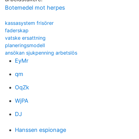
Botemedel mot herpes
kassasystem frisörer
faderskap
vatske ersattning
planeringsmodell
ansökan sjukpenning arbetslös
EyMr
qm
OqZk
WjPA
DJ
Hanssen espionage