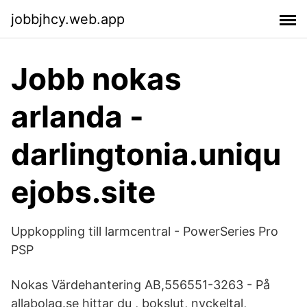
jobbjhcy.web.app
Jobb nokas
arlanda -
darlingtonia.uniqu
ejobs.site
Uppkoppling till larmcentral - PowerSeries Pro
PSP
Nokas Värdehantering AB,556551-3263 - På
allabolag.se hittar du , bokslut, nyckeltal,