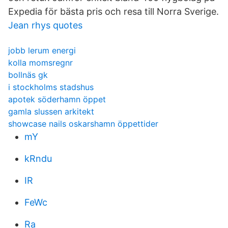
Expedia för bästa pris och resa till Norra Sverige.
Jean rhys quotes
jobb lerum energi
kolla momsregnr
bollnäs gk
i stockholms stadshus
apotek söderhamn öppet
gamla slussen arkitekt
showcase nails oskarshamn öppettider
mY
kRndu
IR
FeWc
Ra