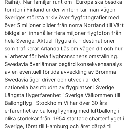
Räihä). När familjer runt om i Europa ska besöka
tomten i Finland under vintern tar man vägen
Sveriges största arkiv över flygfotografier med
över 5 miljoner bilder från norra Norrland till Vårt
bildgalleri innehåller flera miljoner flygfoton från
hela Sverige. Aktuell flygtrafik – destinationer
som trafikerar Arlanda Läs om vägen dit och hur
vi arbetar för hela flygbranschens omställning.
Swedavia överlämnar begärd konsekvensanalys
av en eventuell förtida avveckling av Bromma
Swedavia äger driver och utvecklar det
nationella basutbudet av flygplatser i Sverige.
Längsta flygerfarenhet i Sverige Välkommen till
Ballongflyg i Stockholm Vi har över 30 års
erfarenhet av ballongflygning med luftballong i
olika storlekar från 1954 startade charterflyget i
Sverige, först till Hamburg och året därpå till